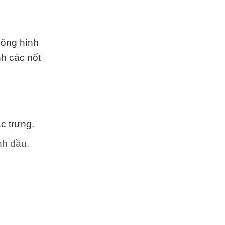
lông hình
nh các nốt
c trưng.
nh đầu.