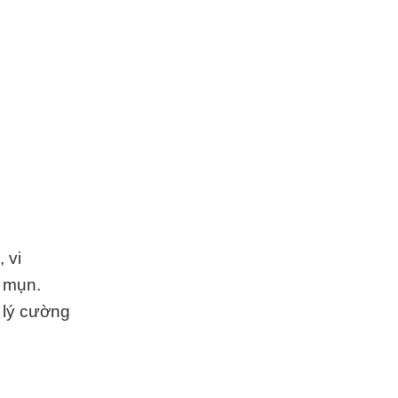
 vi
n mụn.
h lý cường