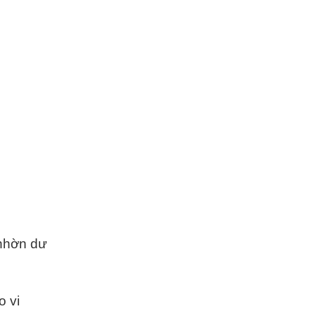
 nhờn dư
o vi