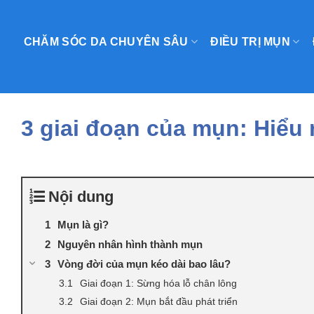
Skip
to
CHĂM SÓC DA CHUYÊN SÂU
ĐIỀU TRỊ MỤN
content
3 giai đoạn của mụn: Hiểu r
Nội dung
Mụn là gì?
Nguyên nhân hình thành mụn
Vòng đời của mụn kéo dài bao lâu?
Giai đoạn 1: Sừng hóa lỗ chân lông
Giai đoạn 2: Mụn bắt đầu phát triển