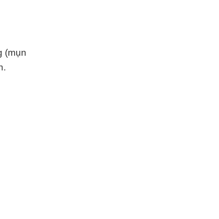
g (mụn
n.