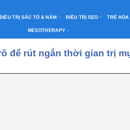
ĐIỀU TRỊ SẮC TỐ & NÁM
ĐIỀU TRỊ SẸO
TRẺ HÓA
MESOTHERAPY
õ để rút ngắn thời gian trị m