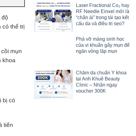
Laser Fractional Co₂ hay
RF Needle Einxel mới là
c độ
“chân ái” trong tái tạo kết
cấu da và điều trị sẹo?
có thể trị
Phá vỡ màng sinh học
của vi khuẩn gây mụn để
n cồi mụn
ngăn vòng lặp mụn
n khoa
Chăm da chuẩn Y khoa
tại Anh Khuê Beauty
Clinic – Nhận ngay
voucher 300K
 bị có
 tiến