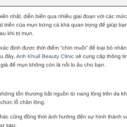
iến nhất, diễn biến qua nhiều giai đoạn với các mứ
t triển của mụn trứng cá khá quan trọng để giúp bạn 
u khi trị mụn.
xác định được thời điểm “chín muồi” để loại bỏ nhâ
au đây,
Anh Khuê Beauty Clinic
sẽ cung cấp thông ti
 giá để mụn không còn là nỗi lo âu cho bạn.
ững tổn thương bắt nguồn từ nang lông trên da khi
 chức lỗ chân lông.
g khác cũng đồng thời ảnh hưởng đến sự hình thành và
hư sau: