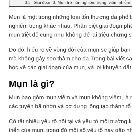
Giai đoạn 3: Mụn trở nên nghiêm trọng, viêm nhiễm
Mụn là một trong những loại tổn thương da phổ b
nghiêm trọng khác nhau
.
Phân biệt giai đoạn phá
mụn triệt để cũng như không để lại triệu chứng sa
Do đó, hiểu rõ về vòng đời của mụn sẽ giúp bạn 
mà không gây sẹo thâm cho da.
Trong bài viết s
học về các giai đoạn của mụn, và lời khuyên đắt
Mụn là gì?
Mụn bao gồm mụn viêm và mụn không viêm, là nh
các tuyến bã nhờn và cơ dựng lông tạo thành tổ
Có rất nhiều yếu tố nội tại và yếu tố môi trườn
triển của mụn, trong đó một số yếu tố hay gặp n