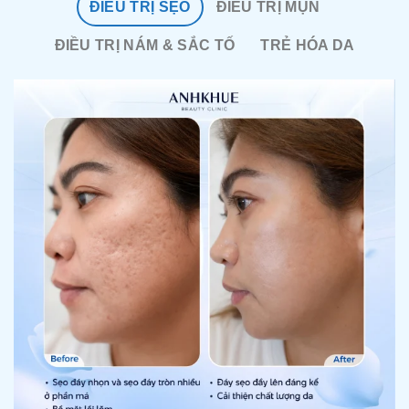
ĐIỀU TRỊ SẸO
ĐIỀU TRỊ MỤN
ĐIỀU TRỊ NÁM & SẮC TỐ
TRẺ HÓA DA