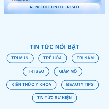
TIN TỨC NỔI BẬT
TRỊ MỤN
TRẺ HÓA
TRỊ NÁM
TRỊ SẸO
GIẢM MỠ
KIẾN THỨC Y KHOA
BEAUTY TIPS
TIN TỨC SỰ KIỆN