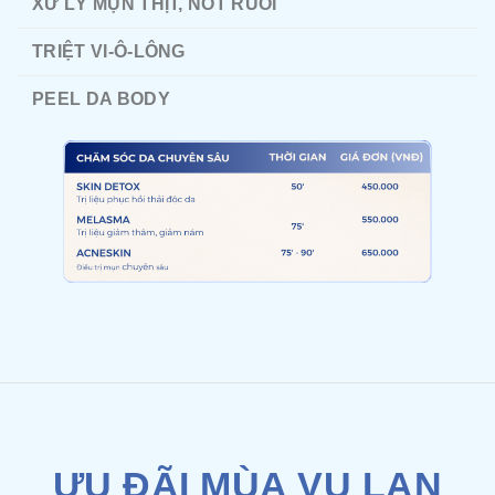
XỬ LÝ MỤN THỊT, NỐT RUỒI
TRIỆT VI-Ô-LÔNG
PEEL DA BODY
ƯU ĐÃI MÙA VU LAN