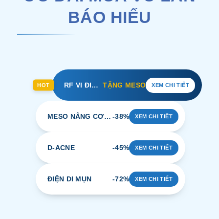
BÁO HIẾU
RF VI ĐIỂM ĐA TẦNG
TẶNG MESO
HOT
XEM CHI TIẾT
MESO NÂNG CƠ CĂNG BÓNG
-38%
XEM CHI TIẾT
D-ACNE
-45%
XEM CHI TIẾT
ĐIỆN DI MỤN
-72%
XEM CHI TIẾT