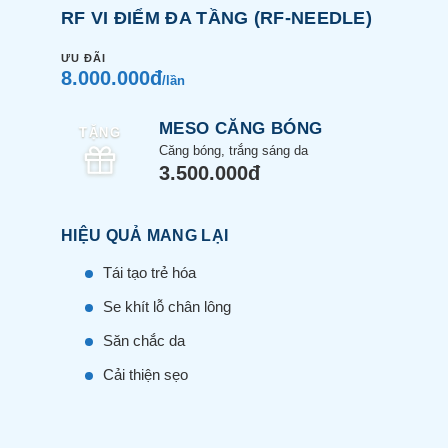
RF VI ĐIỂM ĐA TẦNG (RF-NEEDLE)
ƯU ĐÃI
8.000.000đ
/lần
MESO CĂNG BÓNG
TẶNG
Căng bóng, trắng sáng da
3.500.000đ
HIỆU QUẢ MANG LẠI
Tái tạo trẻ hóa
Se khít lỗ chân lông
Săn chắc da
Cải thiện sẹo