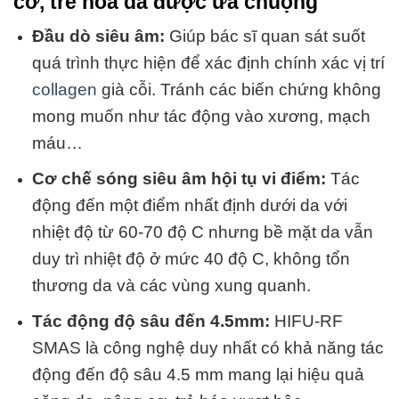
cơ, trẻ hóa da được ưa chuộng
Đầu dò siêu âm:
Giúp bác sĩ quan sát suốt
quá trình thực hiện để xác định chính xác vị trí
collagen
già cỗi. Tránh các biến chứng không
mong muốn như tác động vào xương, mạch
máu…
Cơ chế sóng siêu âm hội tụ vi điểm:
Tác
động đến một điểm nhất định dưới da với
nhiệt độ từ 60-70 độ C nhưng bề mặt da vẫn
duy trì nhiệt độ ở mức 40 độ C, không tổn
thương da và các vùng xung quanh.
Tác động độ sâu đến 4.5mm:
HIFU-RF
SMAS là công nghệ duy nhất có khả năng tác
động đến độ sâu 4.5 mm mang lại hiệu quả