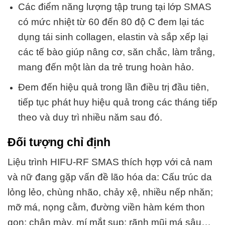
Các điểm năng lượng tập trung tại lớp SMAS
có mức nhiệt từ 60 đến 80 độ C đem lại tác
dụng tái sinh collagen, elastin và sắp xếp lại
các tế bào giúp nâng cơ, săn chắc, làm trắng,
mang đến một làn da trẻ trung hoàn hảo.
Đem đến hiệu quả trong lần điều trị đầu tiên,
tiếp tục phát huy hiệu quả trong các tháng tiếp
theo và duy trì nhiều năm sau đó.
Đối tượng chỉ định
Liệu trình HIFU-RF SMAS thích hợp với cả nam
và nữ đang gặp vấn đề lão hóa da: Cấu trúc da
lỏng lẻo, chùng nhão, chảy xệ, nhiều nếp nhăn;
mỡ má, nọng cằm, đường viền hàm kém thon
gọn; chân mày, mí mắt sụp; rãnh mũi má sâu…