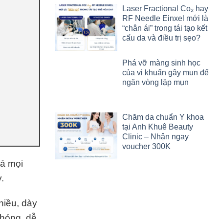
Laser Fractional Co₂ hay
RF Needle Einxel mới là
“chân ái” trong tái tạo kết
cấu da và điều trị sẹo?
Phá vỡ màng sinh học
của vi khuẩn gây mụn để
ngăn vòng lặp mụn
Chăm da chuẩn Y khoa
tại Anh Khuê Beauty
Clinic – Nhận ngay
voucher 300K
cả mọi
y
.
hiều, dày
chóng,
dễ