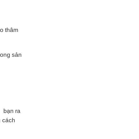
ẹo thâm
rong sản
i bạn ra
 cách