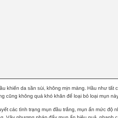
u khiến da sần sùi, không mịn màng. Hầu như tất 
ng cũng không quá khó khăn để loại bỏ loại mụn nà
uyết các tình trạng mụn đầu trắng, mụn ẩn mức độ n
 sáng. Vậy phương pháp đẩy mụn ẩn hiệu quả, nhanh 