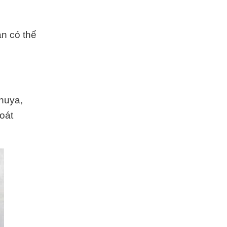
ạn có thể
huya,
oát