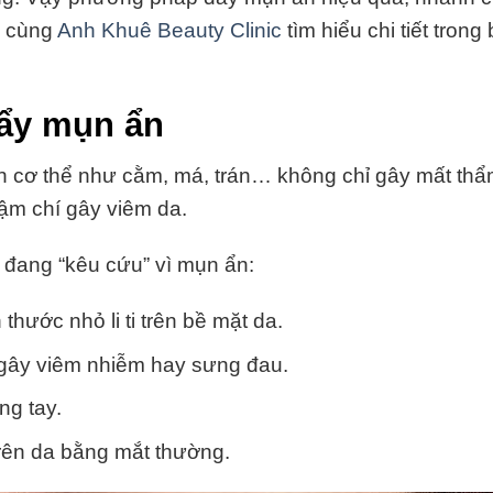
y cùng
Anh Khuê Beauty Clinic
tìm hiểu chi tiết trong 
đẩy mụn ẩn
đến cơ thể như cằm, má, trán… không chỉ gây mất t
hậm chí gây viêm da.
 đang “kêu cứu” vì mụn ẩn:
hước nhỏ li ti trên bề mặt da.
gây viêm nhiễm hay sưng đau.
ng tay.
trên da bằng mắt thường.