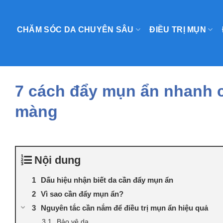
Skip
to
CHĂM SÓC DA CHUYÊN SÂU
ĐIỀU TRỊ MỤN
content
7 cách đẩy mụn ẩn nhanh c
màng
Nội dung
Dấu hiệu nhận biết da cần đẩy mụn ẩn
Vì sao cần đẩy mụn ẩn?
Nguyên tắc cần nắm để điều trị mụn ẩn hiệu quả
Bảo vệ da