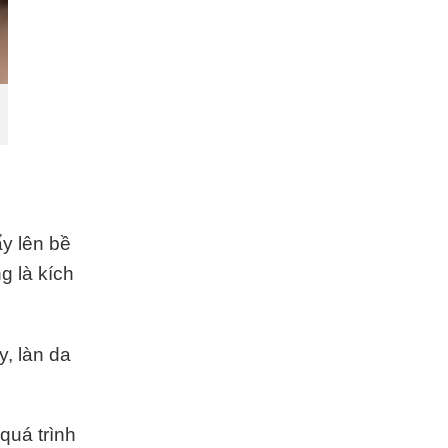
ẩy lên bề
g là kích
y, làn da
quá trình