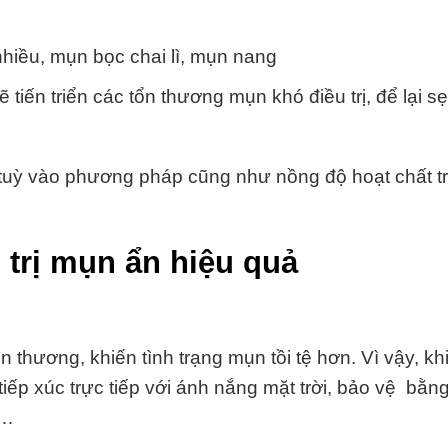
nhiều, mụn bọc chai lì, mụn nang
tiến triển các tổn thương mụn khó điều trị, để lại s
n tuỳ vào phương pháp cũng như nồng độ hoạt chất t
 trị mụn ẩn hiệu quả
n thương, khiến tình trạng mụn tồi tệ hơn. Vì vậy, kh
p xúc trực tiếp với ánh nắng mặt trời, bảo vệ bằng
,…