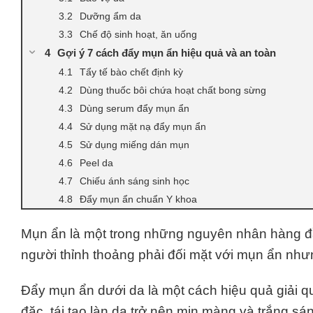
Dưỡng ẩm da
Chế độ sinh hoạt, ăn uống
Gợi ý 7 cách đẩy mụn ẩn hiệu quả và an toàn
Tẩy tế bào chết định kỳ
Dùng thuốc bôi chứa hoạt chất bong sừng
Dùng serum đẩy mụn ẩn
Sử dụng mặt nạ đẩy mụn ẩn
Sử dụng miếng dán mụn
Peel da
Chiếu ánh sáng sinh học
Đẩy mụn ẩn chuẩn Y khoa
Mụn ẩn là một trong những nguyên nhân hàng đầ
người thỉnh thoảng phải đối mặt với mụn ẩn như
Đẩy mụn ẩn dưới da là một cách hiệu quả giải q
đặc, tái tạo làn da trở nên mịn màng và trắng