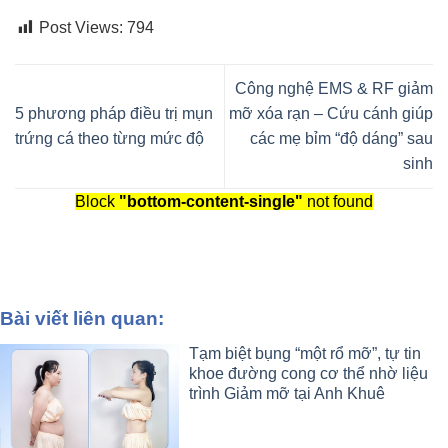
Post Views:
794
Công nghệ EMS & RF giảm
5 phương pháp điều trị mụn
mỡ xóa rạn – Cứu cánh giúp
trứng cá theo từng mức độ
các mẹ bỉm “độ dáng” sau
sinh
Block
"bottom-content-single"
not found
Bài viết liên quan:
Tạm biệt bụng “một rổ mỡ”, tự tin
khoe đường cong cơ thể nhờ liệu
trình Giảm mỡ tại Anh Khuê