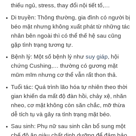
thiếu ngủ, stress, thay đổi nội tiết tố,…
Di truyền: Thông thường, gia đình có người bị
béo mặt nhưng không xuất phát từ những tác
nhân bên ngoài thì có thể thế hệ sau cũng
gặp tình trạng tương tự.
Bệnh lý: Một số bệnh lý như
suy giáp
, hội
chứng Cushing,… thường có gương mặt
mũm mĩm nhưng cơ thể vẫn rất thon thả.
Tuổi tác: Quá trình lão hóa tự nhiên theo thời
gian khiến da mất độ đàn hồi, chảy xệ, nhăn
nheo, cơ mặt không còn săn chắc, mỡ thừa
dễ tích tụ và gây ra tình trạng mặt béo.
Sau sinh: Phụ nữ sau sinh cần bổ sung một
chế độ ăn giàu chất dinh dưỡng để đảm bảo