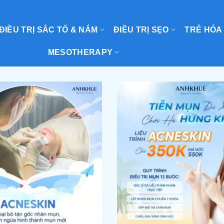
ĐIỀU TRỊ SẮC TỐ & NÁM
ĐIỀU TRỊ SẸO
TRẺ HÓA
MESOTHERAPY