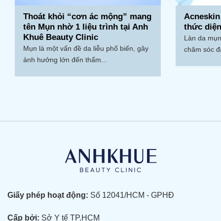
Thoát khỏi “cơn ác mộng” mang
Acneskin
tên Mụn nhờ 1 liệu trình tại Anh
thức diệ
Khuê Beauty Clinic
Làn da mụn
Mụn là một vấn đề da liễu phổ biến, gây
chăm sóc đặ
ảnh hưởng lớn đến thẩm...
Giấy phép hoạt động:
Số 12041/HCM - GPHĐ
Cấp bởi:
Sở Y tế TP.HCM