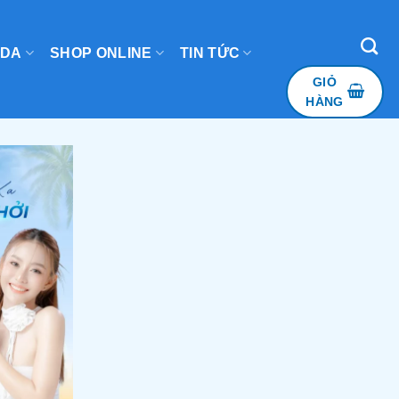
 DA
SHOP ONLINE
TIN TỨC
GIỎ
HÀNG