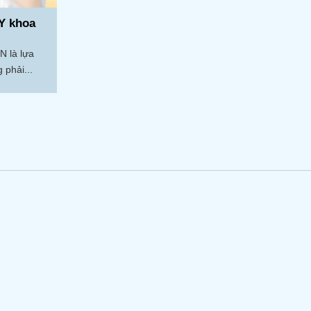
Y khoa
N là lựa
 phải...