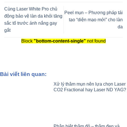
Cùng Laser White Pro chủ
Peel mụn – Phương pháp tái
động bảo vệ làn da khỏi tăng
tạo “diện mạo mới” cho làn
sắc tố trước ánh nắng gay
da
gắt
Block
"bottom-content-single"
not found
Bài viết liên quan:
Xử lý thâm mụn nên lựa chọn Laser
CO2 Fractional hay Laser ND YAG?
Phân biệt thâm đỏ – thâm đen và