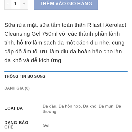
Gel tắm dưỡng ẩm, làm sáng da, phục hồi da bị kích ứng, dị ứn
THÊM VÀO GIỎ HÀNG
Sữa rửa mặt, sữa tắm toàn thân Rilastil Xerolact
Cleansing Gel 750ml với các thành phần lành
tính, hỗ trợ làm sạch da một cách dịu nhẹ, cung
cấp độ ẩm tối ưu, làm dịu da hoàn hảo cho làn
da khô và dễ kích ứng
THÔNG TIN BỔ SUNG
ĐÁNH GIÁ (0)
Da dầu, Da hỗn hợp, Da khô, Da mụn, Da
LOẠI DA
thường
DẠNG BÀO
Gel
CHẾ