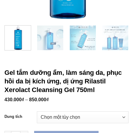
Gel tắm dưỡng ẩm, làm sáng da, phục
hồi da bị kích ứng, dị ứng Rilastil
Xerolact Cleansing Gel 750ml
Khoảng
430.000
₫
–
850.000
₫
giá:
từ
430.000₫
Dung tích
đến
850.000₫