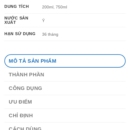
DUNG TÍCH
200ml, 750ml
NƯỚC SẢN
Ý
XUẤT
HẠN SỬ DỤNG
36 tháng
MÔ TẢ SẢN PHẨM
THÀNH PHẦN
CÔNG DỤNG
ƯU ĐIỂM
CHỈ ĐỊNH
CÁCH DÙNG