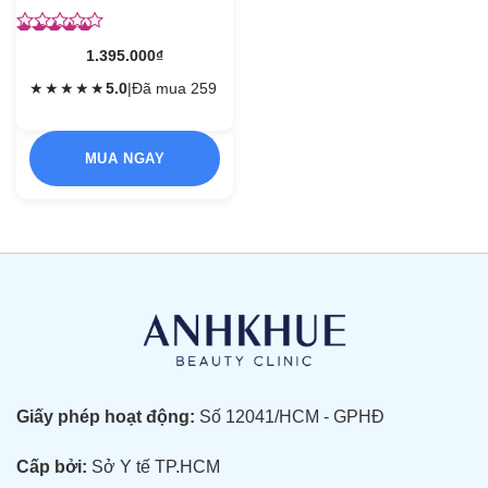
Được xếp
1.395.000
₫
hạng
5.00
5
sao
★
★
★
★
★
5.0
|
Đã mua 259
MUA NGAY
Giấy phép hoạt động:
Số 12041/HCM - GPHĐ
Cấp bởi:
Sở Y tế TP.HCM