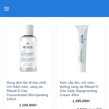
Skip
to
content
Dung dịch tẩy tế bào chết,
Kem cấp ẩm, mờ nám,
mờ thâm nám, sáng da
dưỡng sáng da Rilastil D-
Rilastil D-Clar
Clar Daily Depigmenting
Concentrated Micropeeling
Cream 40ml
100ml
1.395.000
₫
1.100.000
₫