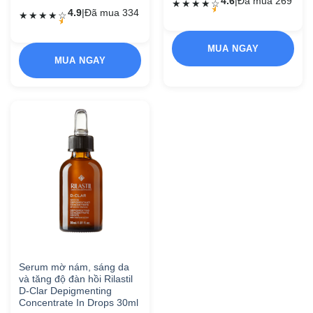
4.6
|
Đã mua 269
★
★
★
★
☆
★
4.9
|
Đã mua 334
★
★
★
★
☆
★
MUA NGAY
MUA NGAY
Serum mờ nám, sáng da
và tăng độ đàn hồi Rilastil
D-Clar Depigmenting
Concentrate In Drops 30ml