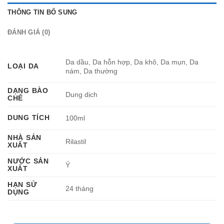
THÔNG TIN BỔ SUNG
ĐÁNH GIÁ (0)
Da dầu, Da hỗn hợp, Da khô, Da mụn, Da
LOẠI DA
nám, Da thường
DẠNG BÀO
Dung dịch
CHẾ
DUNG TÍCH
100ml
NHÀ SẢN
Rilastil
XUẤT
NƯỚC SẢN
Ý
XUẤT
HẠN SỬ
24 tháng
DỤNG