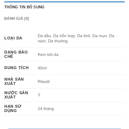
THÔNG TIN BỔ SUNG
ĐÁNH GIÁ (0)
Da dầu, Da hỗn hợp, Da khô, Da mụn, Da
LOẠI DA
nám, Da thường
DẠNG BÀO
Kem bôi da
CHẾ
DUNG TÍCH
40ml
NHÀ SẢN
Rilastil
XUẤT
NƯỚC SẢN
Ý
XUẤT
HẠN SỬ
24 tháng
DỤNG