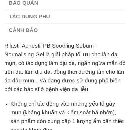
BẢO QUẢN
TÁC DỤNG PHỤ
CẢNH BÁO
Rilastil Acnestil PB Soothing Sebum -
Normalising Gel là giải pháp tối ưu cho làn da
mụn, có tác dụng làm dịu da, ngăn ngừa mẩn đỏ
trên da, làm dịu da, đồng thời dưỡng ẩm cho làn
da dầu mụn... và đang được sử dụng phổ biến
bởi các bác sĩ ở bệnh viện da liễu.
Không chỉ tác động vào những yếu tố gây
mụn (kháng khuẩn và kiểm soát bã nhờn),
sản phẩm còn cung cấp 1 lượng ẩm cần thiết
cho da khoẻ đẹp.