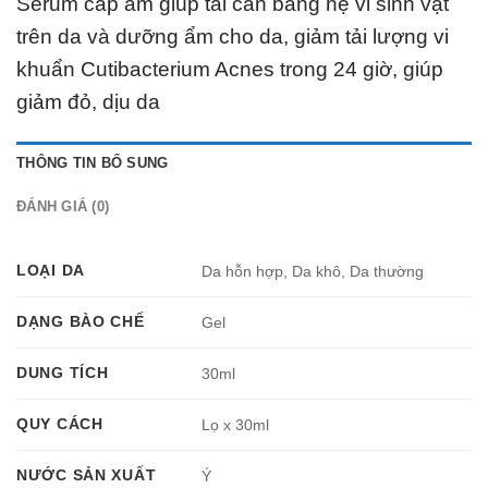
Serum cấp ẩm giúp tái cân bằng hệ vi sinh vật
trên da và dưỡng ẩm cho da, giảm tải lượng vi
khuẩn Cutibacterium Acnes trong 24 giờ, giúp
giảm đỏ, dịu da
THÔNG TIN BỔ SUNG
ĐÁNH GIÁ (0)
LOẠI DA
Da hỗn hợp, Da khô, Da thường
DẠNG BÀO CHẾ
Gel
DUNG TÍCH
30ml
QUY CÁCH
Lọ x 30ml
NƯỚC SẢN XUẤT
Ý