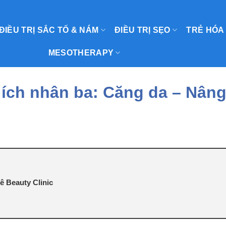
ĐIỀU TRỊ SẮC TỐ & NÁM
ĐIỀU TRỊ SẸO
TRẺ HÓA
MESOTHERAPY
 ích nhân ba: Căng da – Nâng
ê Beauty Clinic