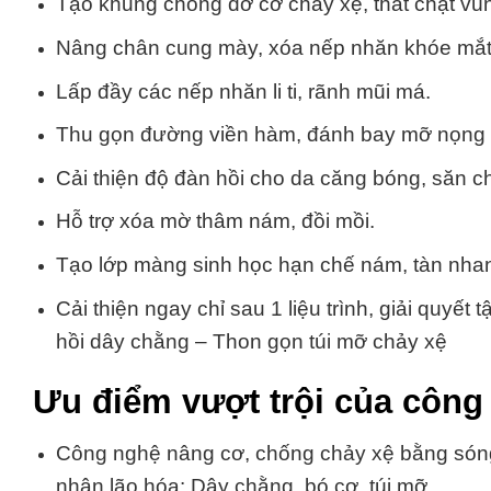
Tạo khung chống đỡ cơ chảy xệ, thắt chặt vù
Nâng chân cung mày, xóa nếp nhăn khóe mắt,
Lấp đầy các nếp nhăn li ti, rãnh mũi má.
Thu gọn đường viền hàm, đánh bay mỡ nọng
Cải thiện độ đàn hồi cho da căng bóng, săn c
Hỗ trợ xóa mờ thâm nám, đồi mồi.
Tạo lớp màng sinh học hạn chế nám, tàn nhan
Cải thiện ngay chỉ sau 1 liệu trình, giải quyế
hồi dây chằng – Thon gọn túi mỡ chảy xệ
Ưu điểm vượt trội của côn
Công nghệ nâng cơ, chống chảy xệ bằng sóng
nhân lão hóa: Dây chằng, bó cơ, túi mỡ