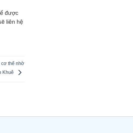
để được
ẽ liên hệ
g cơ thể nhờ
nh Khuê