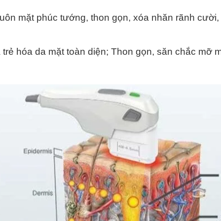
huôn mặt phúc tướng, thon gọn, xóa nhăn rãnh cười,
 trẻ hóa da mặt toàn diện; Thon gọn, săn chắc mỡ m