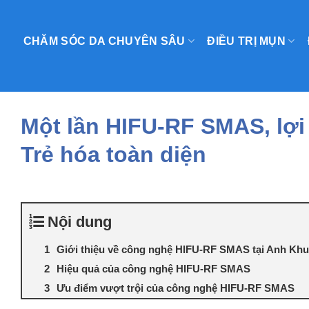
Skip
to
CHĂM SÓC DA CHUYÊN SÂU
ĐIỀU TRỊ MỤN
content
Một lần HIFU-RF SMAS, lợi
Trẻ hóa toàn diện
Nội dung
Giới thiệu về công nghệ HIFU-RF SMAS tại Anh Khu
Hiệu quả của công nghệ HIFU-RF SMAS
Ưu điểm vượt trội của công nghệ HIFU-RF SMAS