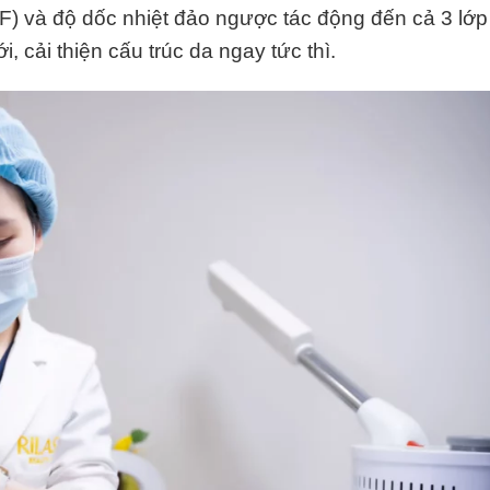
F) và độ dốc nhiệt đảo ngược tác động đến cả 3 lớ
, cải thiện cấu trúc da ngay tức thì.