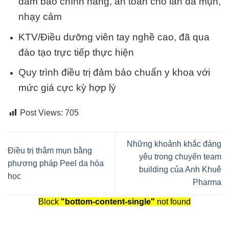
đảm bảo chính hãng, an toàn cho làn da mụn,
nhạy cảm
KTV/Điều dưỡng viên tay nghề cao, đã qua
đào tạo trực tiếp thực hiện
Quy trình điều trị đảm bảo chuẩn y khoa với
mức giá cực kỳ hợp lý
Post Views:
705
Những khoảnh khắc đáng
Điều trị thâm mụn bằng
yêu trong chuyến team
phương pháp Peel da hóa
building của Anh Khuê
học
Pharma
Block
"bottom-content-single"
not found