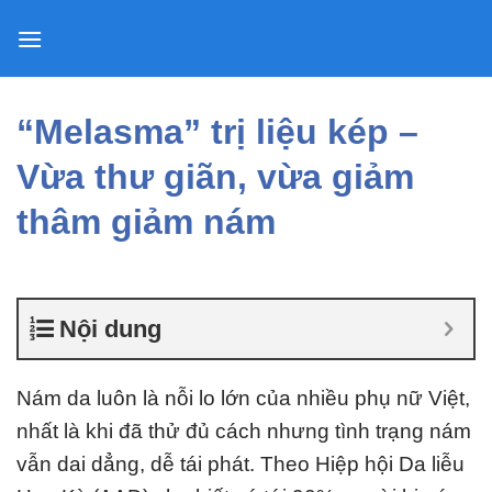
Skip
to
content
“Melasma” trị liệu kép –
Vừa thư giãn, vừa giảm
thâm giảm nám
Nội dung
Nám da luôn là nỗi lo lớn của nhiều phụ nữ Việt,
nhất là khi đã thử đủ cách nhưng tình trạng nám
vẫn dai dẳng, dễ tái phát. Theo Hiệp hội Da liễu