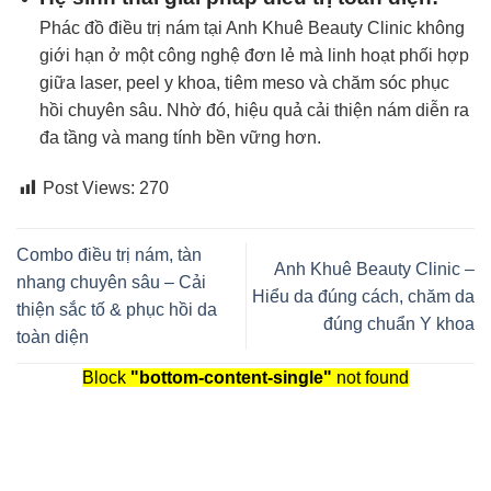
Phác đồ điều trị nám tại
Anh Khuê Beauty Clinic
không
giới hạn ở một công nghệ đơn lẻ mà linh hoạt phối hợp
giữa laser, peel y khoa, tiêm meso và chăm sóc phục
hồi chuyên sâu. Nhờ đó, hiệu quả cải thiện nám diễn ra
đa tầng và mang tính bền vững hơn.
Post Views:
270
Combo điều trị nám, tàn
Anh Khuê Beauty Clinic –
nhang chuyên sâu – Cải
Hiểu da đúng cách, chăm da
thiện sắc tố & phục hồi da
đúng chuẩn Y khoa
toàn diện
Block
"bottom-content-single"
not found