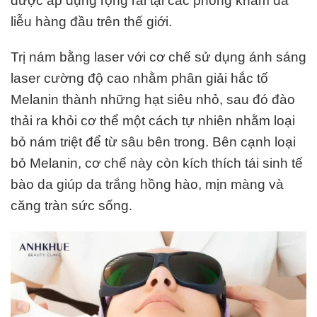
được áp dụng rộng rãi tại các phòng khám da
liễu hàng đầu trên thế giới.
Trị nám bằng laser với cơ chế sử dụng ánh sáng
laser cường độ cao nhằm phân giải hắc tố
Melanin thành những hạt siêu nhỏ, sau đó đào
thải ra khỏi cơ thể một cách tự nhiên nhằm loại
bỏ nám triệt để từ sâu bên trong. Bên cạnh loại
bỏ Melanin, cơ chế này còn kích thích tái sinh tế
bào da giúp da trắng hồng hào, mịn màng và
căng tràn sức sống.