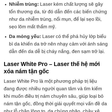
Nhiễm trùng:
Laser kém chất lượng sẽ gây
tổn thương da, từ đó dẫn đến các biến chứng
như da nhiễm trùng, nổi mụn, để lại sẹo lồi,
sẹo lõm mất thẩm mỹ.
Da mỏng yếu:
Laser có thể phá hủy lớp biểu
bì da khiến da trở nên nhạy cảm với ánh sáng
dẫn đến da dễ bị cháy nắng, đen sạm trở lại.
Laser White Pro – Laser thế hệ mới
xóa nám tận gốc
Laser White Pro là
một phương pháp trị liệu
đang được nhiều người quan tâm và tìm kiếm
khi muốn điều trị nám chuyên sâu
, giúp loại bỏ
nám tận gốc, đồng thời giải quyết mọi vấn đề da
như lỗ chân lông to, da chùng nhão, chảy xệ,