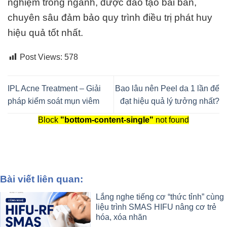
nghiệm trong ngành, được đào tạo bài bản,
chuyên sâu đảm bảo quy trình điều trị phát huy
hiệu quả tốt nhất.
Post Views:
578
IPL Acne Treatment – Giải
Bao lâu nên Peel da 1 lần để
pháp kiểm soát mụn viêm
đạt hiệu quả lý tưởng nhất?
Block
"bottom-content-single"
not found
Bài viết liên quan:
Lắng nghe tiếng cơ “thức tỉnh” cùng
liệu trình SMAS HIFU nâng cơ trẻ
hóa, xóa nhăn